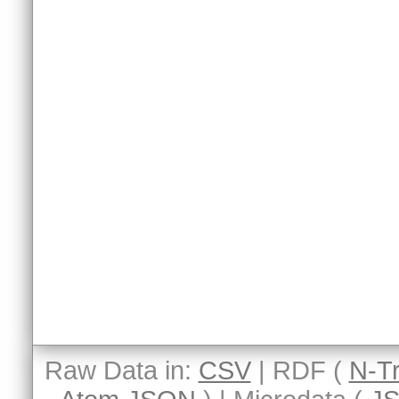
Raw Data in:
CSV
| RDF (
N-Tr