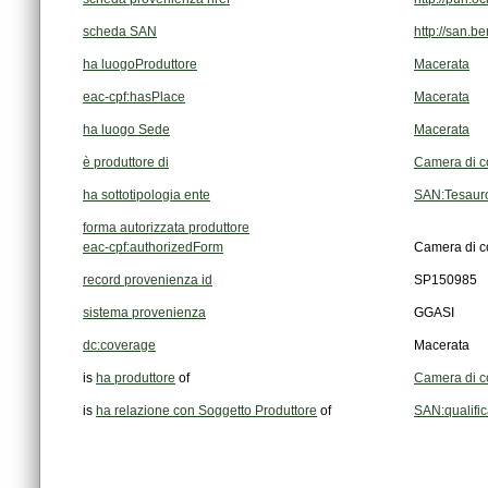
scheda SAN
http://san.b
ha luogoProduttore
Macerata
eac-cpf:hasPlace
Macerata
ha luogo Sede
Macerata
è produttore di
Camera di c
ha sottotipologia ente
SAN:Tesauro
forma autorizzata produttore
eac-cpf:authorizedForm
Camera di c
record provenienza id
SP150985
sistema provenienza
GGASI
dc:coverage
Macerata
is
ha produttore
of
Camera di c
is
ha relazione con Soggetto Produttore
of
SAN:qualifi