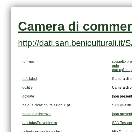
Camera di commerc
http://dati.san.beniculturali
rdf:type
soggetto pro
ente
eac-cpf:cor
rdfs:label
Camera di c
dc:title
Camera di c
dc:date
[non present
ha qualificazioni relazioni Cpf
SAN:qualifi
ha date esistenza
[non present
ha statusProvenienza
SAN:Tesaur
scheda provenienza href
http://purl