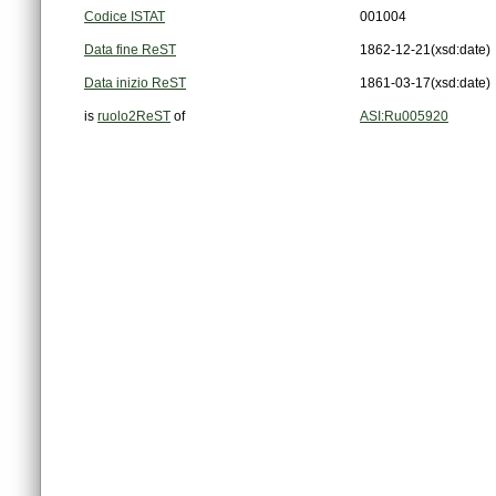
Codice ISTAT
001004
Data fine ReST
1862-12-21
(xsd:date)
Data inizio ReST
1861-03-17
(xsd:date)
is
ruolo2ReST
of
ASI:Ru005920