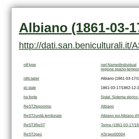
Albiano (1861-03-1
http://dati.san.beniculturali.i
rdf:type
owl:NamedIndividual
regione spazio-tempor
rdfs:label
Albiano (1861-03-17/
dc:date
1861-03-17/1862-12-
ha fonte
Sistat. Sistema storico 
ReST2toponimo
Albiano
ReST2unità territoriale
Albiano poi Albiano d'
ReST3ReST
Torino (1861-03-17/1
ReST2geo
ASI:geo00004