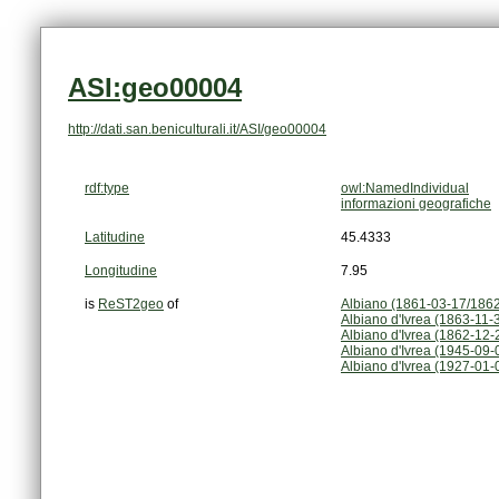
ASI:geo00004
http://dati.san.beniculturali.it/ASI/geo00004
rdf:type
owl:NamedIndividual
informazioni geografiche
Latitudine
45.4333
Longitudine
7.95
is
ReST2geo
of
Albiano (1861-03-17/186
Albiano d'Ivrea (1863-11-
Albiano d'Ivrea (1862-12
Albiano d'Ivrea (1945-09-
Albiano d'Ivrea (1927-01