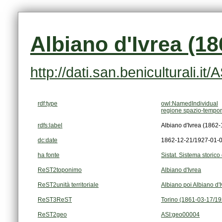
Albiano d'Ivrea (1
http://dati.san.beniculturali.i
rdf:type
owl:NamedIndividual
regione spazio-tempor
rdfs:label
Albiano d'Ivrea (1862
dc:date
1862-12-21/1927-01-
ha fonte
Sistat. Sistema storico 
ReST2toponimo
Albiano d'Ivrea
ReST2unità territoriale
Albiano poi Albiano d'
ReST3ReST
Torino (1861-03-17/1
ReST2geo
ASI:geo00004