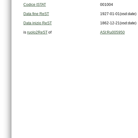
Codice ISTAT
001004
Data fine ReST
1927-01-01
(xsd:date)
Data inizio ReST
1862-12-21
(xsd:date)
is
ruolo2ReST
of
ASI:Ru005950