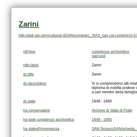
Zarini
http://dati.san.beniculturali.it/SAN/complarc_SIAS_san.cat.complArch.
rdf:type
complesso archivistico
oad:uod
rdfs:label
Zarini
dc:title
Zarini
dc:description
a vari membri della famiglia
dc:date
1848 - 1895
ha conservatore
Archivio di Stato di Prato
ha date complesso archivistico
1848 - 1895
ha statusProvenienza
SAN:TesauroSAN/scheda_p