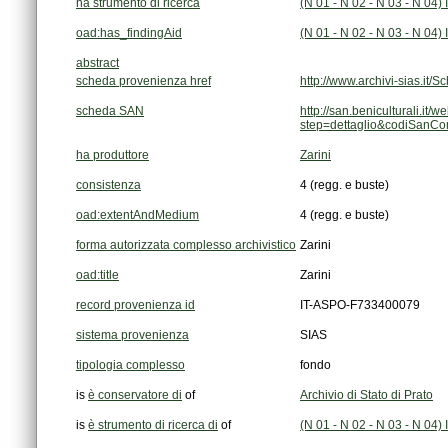
ha strumento di ricerca
(N 01 - N 02 - N 03 - N 04)
oad:has_findingAid
(N 01 - N 02 - N 03 - N 04)
abstract
scheda provenienza href
http://www.archivi-sias.i
scheda SAN
step=dettaglio&codiSanC
ha produttore
Zarini
consistenza
4 (regg. e buste)
oad:extentAndMedium
4 (regg. e buste)
forma autorizzata complesso archivistico
Zarini
oad:title
Zarini
record provenienza id
IT-ASPO-F733400079
sistema provenienza
SIAS
tipologia complesso
fondo
is
è conservatore di
of
Archivio di Stato di Prato
is
è strumento di ricerca di
of
(N 01 - N 02 - N 03 - N 04)