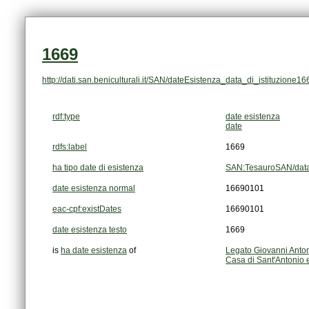
1669
http://dati.san.beniculturali.it/SAN/dateEsistenza_data_di_istituzione16
rdf:type
date esistenza
date
rdfs:label
1669
ha tipo date di esistenza
SAN:TesauroSAN/data_
date esistenza normal
16690101
eac-cpf:existDates
16690101
date esistenza testo
1669
is
ha date esistenza
of
Legato Giovanni Anto
Casa di Sant'Antonio e 