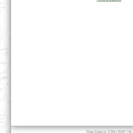
Raw Data in:
CSV
| RDF (
N-