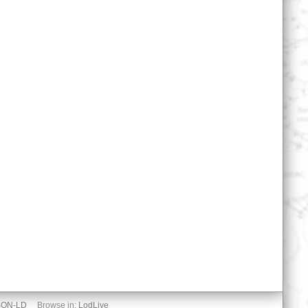
SON-LD
Browse in:
LodLive