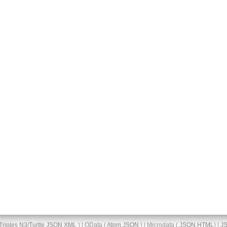
Triples
N3/Turtle
JSON
XML
) | OData (
Atom
JSON
) | Microdata (
JSON
HTML
) |
J