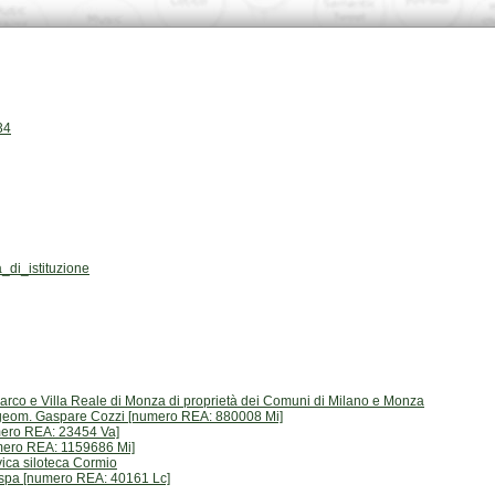
34
di_istituzione
arco e Villa Reale di Monza di proprietà dei Comuni di Milano e Monza
l geom. Gaspare Cozzi [numero REA: 880008 Mi]
mero REA: 23454 Va]
ero REA: 1159686 Mi]
ica siloteca Cormio
 spa [numero REA: 40161 Lc]