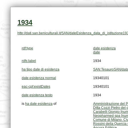
1934
http://dati.san.beniculturali.it/SAN/dateEsistenza_data_di_istituzione19
rdf:type
date esistenza
date
rdfs:label
1934
ha tipo date di esistenza
SAN:TesauroSAN/data_
date esistenza normal
19340101
eac-cpf:existDates
19340101
date esistenza testo
1934
is
ha date esistenza
of
Amministrazione del P
Ditta Cozzi Pietro de
Carabelli Giorgio [nu
Neopharmed spa [num
Comune di Milano. Civ
Rossini della Quercia
Ancora Editrice