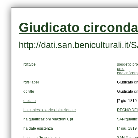
Giudicato circondar
http://dati.san.beniculturali
rdf:type
soggetto pro
ente
eac-cpf:cor
rdfs:label
Giudicato cir
dc:title
Giudicato cir
dc:date
[7 giu. 1819 
ha contesto storico istituzionale
REGNO DELL
ha qualificazioni relazioni Cpf
SAN:qualifi
ha date esistenza
[7 giu. 1819 
ha statusProvenienza
SAN:Tesaur