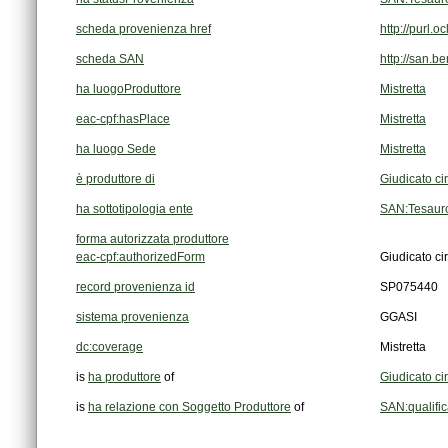
scheda provenienza href
http://purl
scheda SAN
http://san.b
ha luogoProduttore
Mistretta
eac-cpf:hasPlace
Mistretta
ha luogo Sede
Mistretta
è produttore di
Giudicato cir
ha sottotipologia ente
SAN:Tesauro
forma autorizzata produttore
eac-cpf:authorizedForm
Giudicato cir
record provenienza id
SP075440
sistema provenienza
GGASI
dc:coverage
Mistretta
is
ha produttore
of
Giudicato cir
is
ha relazione con Soggetto Produttore
of
SAN:qualifi