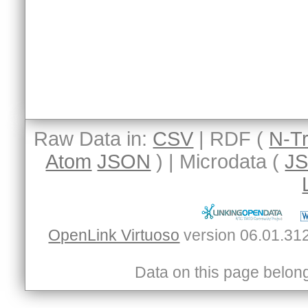
Raw Data in:
CSV
| RDF (
N-Tr
Atom
JSON
) | Microdata (
J
OpenLink Virtuoso
Data on this page belongs