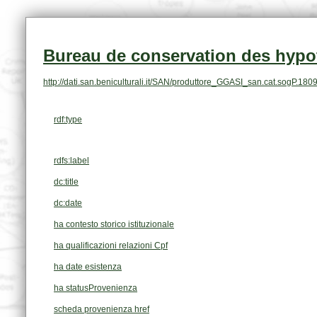
Bureau de conservation des hypo
http://dati.san.beniculturali.it/SAN/produttore_GGASI_san.cat.sogP.180
rdf:type
rdfs:label
dc:title
dc:date
ha contesto storico istituzionale
ha qualificazioni relazioni Cpf
ha date esistenza
ha statusProvenienza
scheda provenienza href