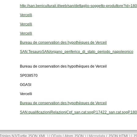
http://san.beniculturali.it/web/san/dettaglio-soggetto-produttore?id=18
Vercelli
Vercelli
Vercelli
Bureau de conservation des hypothèques de Verceil
SAN:TesauroSAN/organo_periferico_di_stato_periodo_napoleonico
Bureau de conservation des hypothèques de Verceil
SP038570
GGASI
Vercelli
Bureau de conservation des hypothèques de Verceil
SAN:qualificazioniRelazioniCpf_san.cat.sogP.17422_san.cat.sogP.18
Triples
N3/Turtle
JSON
XML
) | OData (
Atom
JSON
) | Microdata (
JSON
HTML
) |
J