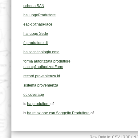
scheda SAN
ha luogoProduttore
eac-cpf:hasPlace
ha luogo Sede
è produttore di
ha sottotipologia ente
forma autorizzata produttore
eac-cpf:authorizedForm
record provenienza id
sistema provenienza
dc:coverage
is
ha produttore
of
is
ha relazione con Soggetto Produttore
of
Raw Data in:
CSV
| RDF (
N-