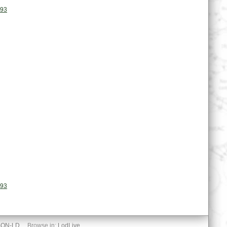
093
093
SON-LD
Browse in:
LodLive