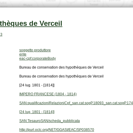
thèques de Verceil
93
soggetto produttore
ente
eac-cpf:corporateBody
Bureau de conservation des hypothèques de Verceil
Bureau de conservation des hypothèques de Verceil
[24 lug. 1801 - [1814]]
IMPERO FRANCESE (1804 - 1814)
SAN:qualificazioniRelazioniCpf_san.cat.sogP.18093_san.cat.sogP.17
[24 lug. 1801 - [1814]]
SAN:TesauroSAN/scheda_pubblicata
http://purl.oclc.org/NET/GGASI/EAC/SP038570