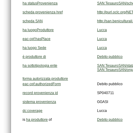
ha statusProvenienza
SAN:TesauroSAN/sch
scheda provenienza href
http://purl.oclc.org
scheda SAN
http://san.benicultura
ha luogoProduttore
Lucca
eac-cpf:hasPlace
Lucca
ha luogo Sede
Lucca
è produttore di
Debito pubblico
ha sottotipologia ente
SAN:TesauroSAN/stata
SAN:TesauroSAN/orga
forma autorizzata produttore
eac-cpf:authorizedForm
Debito pubblico
record provenienza id
SP040711
sistema provenienza
GGASI
dc:coverage
Lucca
is
ha produttore
of
Debito pubblico