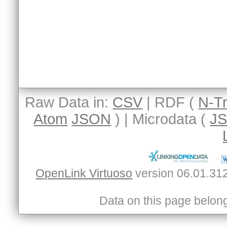
Raw Data in:
CSV
| RDF (
N-Tr
Atom
JSON
) | Microdata (
J
OpenLink Virtuoso
Data on this page belongs