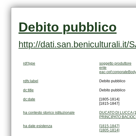
Debito pubblico
http://dati.san.beniculturali
rdf:type
soggetto produttore
ente
eac-cpf:corporateBod
rdfs:label
Debito pubblico
dc:title
Debito pubblico
dc:date
[1805-1814]
[1815-1847]
ha contesto storico istituzionale
DUCATO DI LUCCA (1
PRINCIPATO BACIOCC
ha date esistenza
[1815-1847]
[1805-1814]