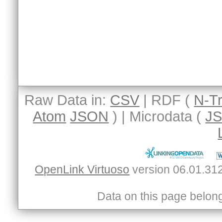
Raw Data in:
CSV
| RDF (
N-Tr
Atom
JSON
) | Microdata (
J
OpenLink Virtuoso
Data on this page belongs