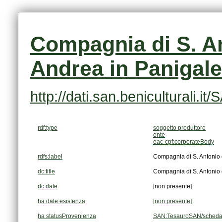
Andrea in Panigale
http://dati.san.beniculturali
rdf:type
soggetto produttore
ente
eac-cpf:corporateBody
rdfs:label
Compagnia di S. Antonio 
dc:title
Compagnia di S. Antonio 
dc:date
[non presente]
ha date esistenza
[non presente]
ha statusProvenienza
SAN:TesauroSAN/scheda