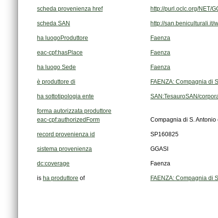
scheda provenienza href
http://purl.oclc.org/NE
scheda SAN
http://san.beniculturali.
ha luogoProduttore
Faenza
eac-cpf:hasPlace
Faenza
ha luogo Sede
Faenza
è produttore di
FAENZA: Compagnia di S.
ha sottotipologia ente
SAN:TesauroSAN/corpora
forma autorizzata produttore
eac-cpf:authorizedForm
Compagnia di S. Antonio 
record provenienza id
SP160825
sistema provenienza
GGASI
dc:coverage
Faenza
is
ha produttore
of
FAENZA: Compagnia di S.