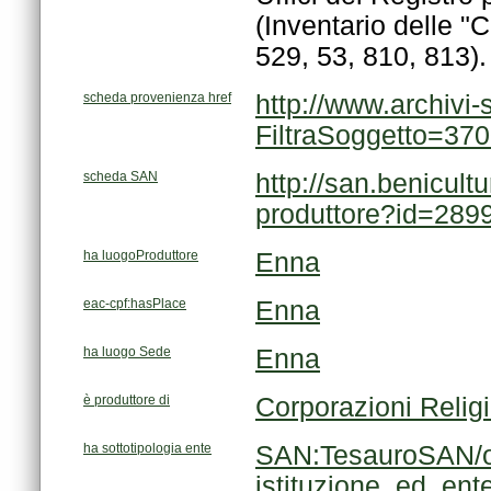
529, 53, 810, 813).
scheda provenienza href
FiltraSoggetto=37
scheda SAN
produttore?id=289
ha luogoProduttore
Enna
eac-cpf:hasPlace
Enna
ha luogo Sede
Enna
è produttore di
Corporazioni Reli
ha sottotipologia ente
istituzione_ed_en