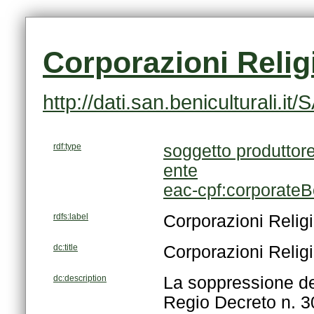
Corporazioni Reli
http://dati.san.beniculturali.
rdf:type
soggetto produttor
ente
eac-cpf:corporate
rdfs:label
Corporazioni Reli
dc:title
Corporazioni Reli
dc:description