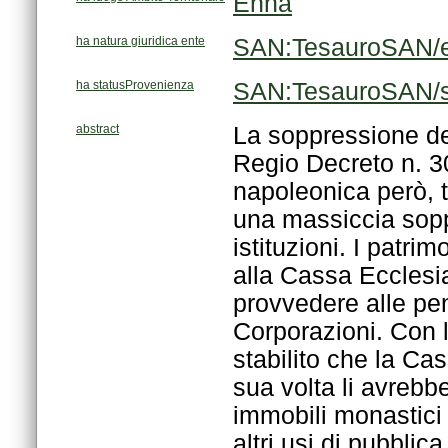
Enna
ha natura giuridica ente
SAN:TesauroSAN/en
ha statusProvenienza
SAN:TesauroSAN/s
abstract