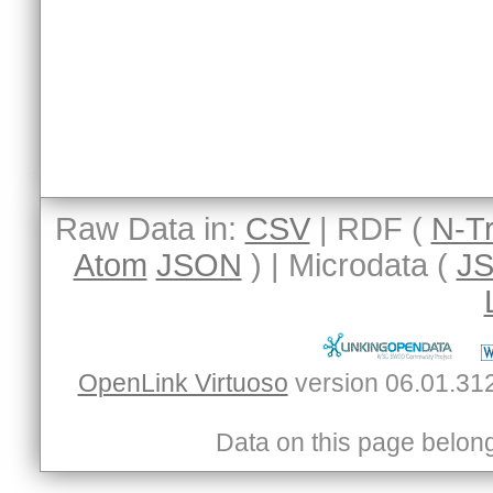
Raw Data in:
CSV
| RDF (
N-Tr
Atom
JSON
) | Microdata (
J
OpenLink Virtuoso
Data on this page belongs