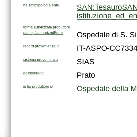
ha sottotipologia ente
istituzione_ed_e
forma autorizzata produttore
eac-cpf:authorizedForm
Ospedale di S. Si
record provenienza id
IT-ASPO-CC733
sistema provenienza
SIAS
dc:coverage
Prato
is
ha produttore
of
Ospedale della M