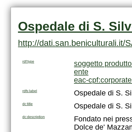
Ospedale di S. Silv
http://dati.san.beniculturali.
rdf:type
soggetto produtto
ente
eac-cpf:corporat
rdfs:label
Ospedale di S. Si
dc:title
Ospedale di S. Si
dc:description