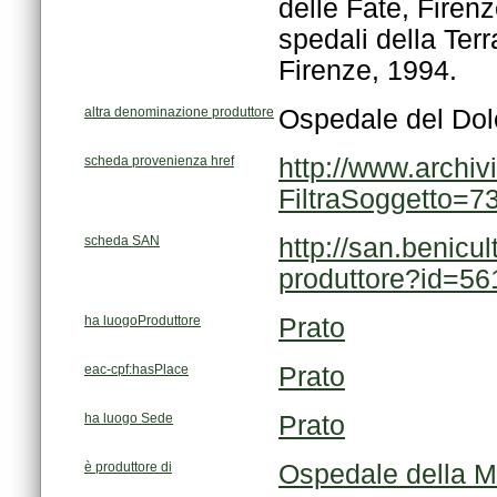
Firenze, 1994.
altra denominazione produttore
Ospedale del Dol
scheda provenienza href
FiltraSoggetto=
scheda SAN
produttore?id=56
ha luogoProduttore
Prato
eac-cpf:hasPlace
Prato
ha luogo Sede
Prato
è produttore di
Ospedale della M