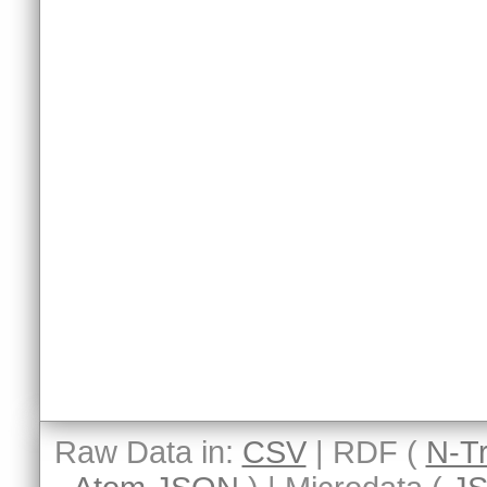
Raw Data in:
CSV
| RDF (
N-Tr