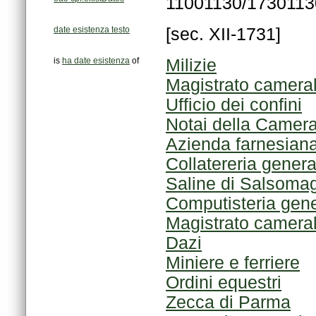
11001130/1730113
date esistenza testo
[sec. XII-1731]
is
ha date esistenza
of
Milizie
Magistrato camera
Ufficio dei confini
Notai della Camer
Azienda farnesian
Collatereria genera
Saline di Salsoma
Computisteria gen
Magistrato camera
Dazi
Miniere e ferriere
Ordini equestri
Zecca di Parma