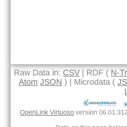
Raw Data in:
CSV
| RDF (
N-Tr
Atom
JSON
) | Microdata (
J
OpenLink Virtuoso