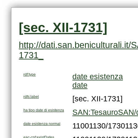
[sec. XII-1731]
1731_
rdf:type
date esistenza
date
rdfs:label
[sec. XII-1731]
ha tipo date di esistenza
SAN:TesauroSAN/d
date esistenza normal
11001130/1730113
eac-cpf:existDates