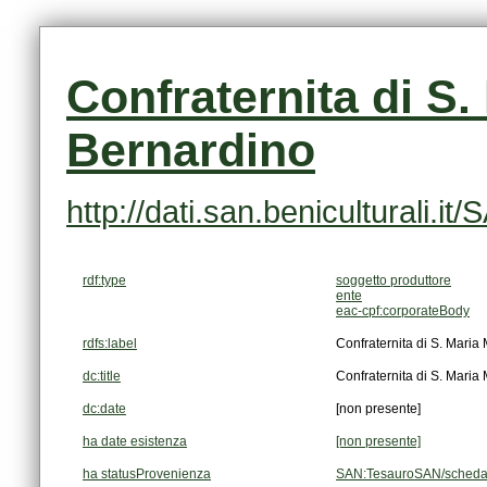
Bernardino
http://dati.san.beniculturali
rdf:type
soggetto produttore
ente
eac-cpf:corporateBody
rdfs:label
Confraternita di S. Mari
dc:title
Confraternita di S. Mari
dc:date
[non presente]
ha date esistenza
[non presente]
ha statusProvenienza
SAN:TesauroSAN/scheda