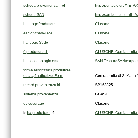
scheda provenienza href
http://purl.oclc.org/NE
scheda SAN
http://san.beniculturali.
ha luogoProduttore
Clusone
eac-cpf:hasPlace
Clusone
ha luogo Sede
Clusone
è produttore di
CLUSONE: Confraternita 
ha sottotipologia ente
SAN:TesauroSAN/corpora
forma autorizzata produttore
eac-cpf:authorizedForm
Confraternita di S. Mari
record provenienza id
SP163325
sistema provenienza
GGASI
dc:coverage
Clusone
is
ha produttore
of
CLUSONE: Confraternita 