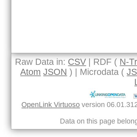
Raw Data in:
CSV
| RDF (
N-Tr
Atom
JSON
) | Microdata (
J
OpenLink Virtuoso
Data on this page belongs