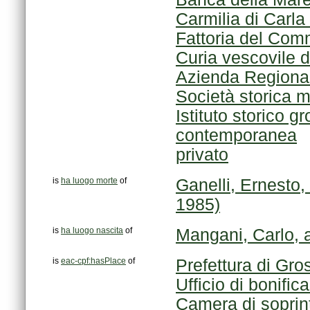
Carmilia di Carla
Fattoria del Co
Curia vescovile 
Azienda Regional
Società storica
contemporanea
privato
is
ha luogo morte
of
1985)
is
ha luogo nascita
of
Mangani, Carlo, a
is
eac-cpf:hasPlace
of
Prefettura di Gro
Ufficio di bonif
Camera di soprin