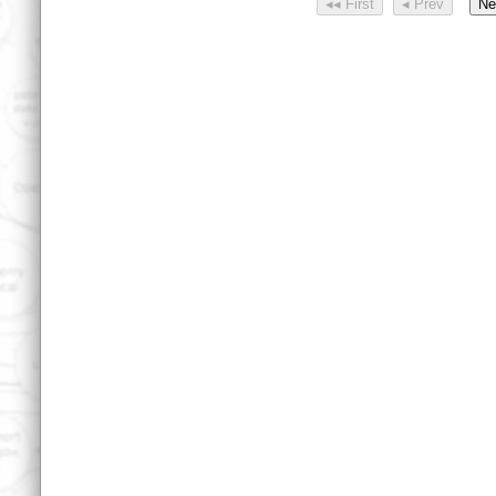
◂◂ First
◂ Prev
Ne