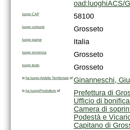
oad:luoghiACS/G
luogo CAP
58100
luogo comune
Grosseto
luogo paese
Italia
luogo provincia
Grosseto
luogo testo
Grosseto
is
ha luogo Ambito Territoriale
of
Ginanneschi, Gi
is
ha luogoProduttore
of
Prefettura di Gro
Ufficio di bonif
Camera di soprin
Podestà e Vicari
Capitano di Gros