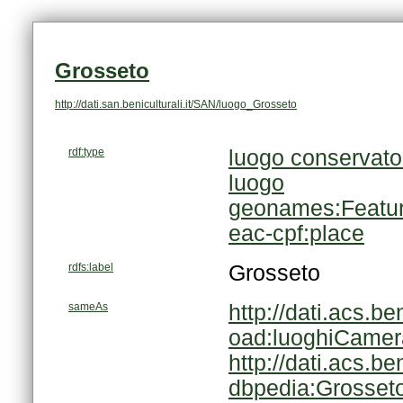
Grosseto
http://dati.san.beniculturali.it/SAN/luogo_Grosseto
rdf:type
luogo conservato
luogo
geonames:Featu
eac-cpf:place
rdfs:label
Grosseto
sameAs
http://dati.acs.
oad:luoghiCamer
http://dati.acs.b
dbpedia:Grosset