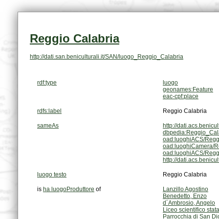
Reggio Calabria
http://dati.san.beniculturali.it/SAN/luogo_Reggio_Calabria
rdf:type
luogo
geonames:Feature
eac-cpf:place
rdfs:label
Reggio Calabria
sameAs
http://dati.acs.benic
dbpedia:Reggio_Cal
oad:luoghiACS/Regg
oad:luoghiCamera/R
oad:luoghiACS/Regg
http://dati.acs.beni
luogo testo
Reggio Calabria
is
ha luogoProduttore
of
Lanzillo Agostino
Benedetto, Enzo
d´Ambrosio, Angelo
Liceo scientifico sta
Parrocchia di San Di