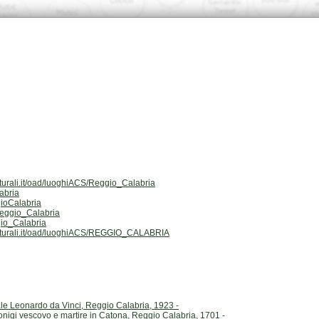
ulturali.it/oad/luoghiACS/Reggio_Calabria
abria
ioCalabria
eggio_Calabria
io_Calabria
culturali.it/oad/luoghiACS/REGGIO_CALABRIA
tale Leonardo da Vinci, Reggio Calabria, 1923 -
onigi vescovo e martire in Catona, Reggio Calabria, 1701 -