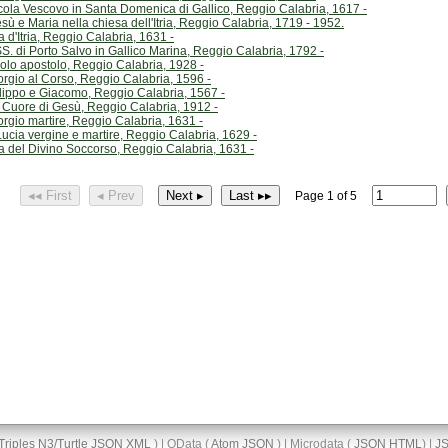
cola Vescovo in Santa Domenica di Gallico, Reggio Calabria, 1617 -
 e Maria nella chiesa dell'Itria, Reggio Calabria, 1719 - 1952.
a d'Itria, Reggio Calabria, 1631 -
S. di Porto Salvo in Gallico Marina, Reggio Calabria, 1792 -
olo apostolo, Reggio Calabria, 1928 -
orgio al Corso, Reggio Calabria, 1596 -
ilippo e Giacomo, Reggio Calabria, 1567 -
 Cuore di Gesù, Reggio Calabria, 1912 -
orgio martire, Reggio Calabria, 1631 -
ucia vergine e martire, Reggio Calabria, 1629 -
ia del Divino Soccorso, Reggio Calabria, 1631 -
◂◂ First
◂ Prev
Next ▸
Last ▸▸
Page 1 of 5
Triples
N3/Turtle
JSON
XML
) | OData (
Atom
JSON
) | Microdata (
JSON
HTML
) |
J