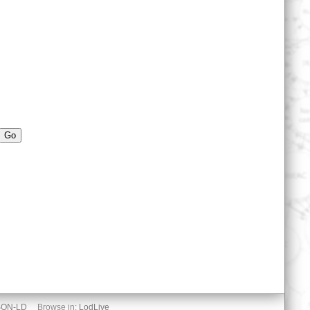
Go
SON-LD
Browse in:
LodLive